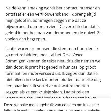
Na de kennismaking wordt het contact intenser en
ontstaat er een vertrouwensband. Ik breng altijd
mijn geloof in. Sommigen zeggen me dat ze
bijvoorbeeld demonen zien. Die vertel ik dan dat ik
geloof in het bestaan van demonen en de duivel. Ze
voelen zich begrepen.
Laatst waren er mensen die stemmen hoorden. Ik
ga met ze bidden, meestal het
Onze Vader
Sommigen kennen de tekst niet, dus die nemen we
dan door. Ik print het gebed in hun taal op groot
formaat, en mooi versierd uit. Ik zeg ze dan dat ze
niet alleen in de kerk moeten bidden maar elke dag
een paar keer. Ik vertel ze ook wat ze moeten
zeggen als ze een kruisje slaan. Laatst zei een
jongen me dat Sint-Nicolaas zijn beschermheilige
was. “Bid ook tot hem en vraag hem om hulp,” zei ik.
Deze website maakt gebruik van cookies om inzicht te
“Daarna ga je lekker slapen. Er gebeurt je niets,
krijgen in websiteverkeer en gebruikers van de website.