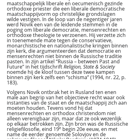
maatschappelijk liberale en oecumenisch gezinde
orthodoxe priester die een liberale democratische
maatschappijvorm op christelijke grondslagen
wilde vestigen. In de loop van de negentiger jaren
werd Novik een van de leidende stemmen in de
poging om liberale democratie, mensenrechten en
orthodoxe theologie te verzoenen. Hij verzette zich
in toenemende mate tegen de conservatieve,
monarchistische en nationalistische kringen binnen
zijn kerk, die argumenteerden dat democratie en
mensenrechten niet binnen de Russische traditie
pasten. In zijn artikel “Russia – between Past and
Future” in het tijdschrift
Religion, State & Society
noemde hij de kloof tussen deze twee kampen
binnen zijn kerk zelfs een “schisma” (1994, nr. 22, p.
183).
Volgens Novik ontbrak het in Rusland ten enen
male aan begrip van het objectieve recht waar ook
instanties van de staat en de maatschappij zich aan
moeten houden. Tevens vond hij dat
mensenrechten en orthodox christendom niet
alleen verenigbaar zijn, maar dat ze ook wezenlijk
op elkaar betrokken zijn. Zijn bron was de Russische
e
religiefilosofie, eind 19
begin 20e eeuw, en met
name de eerder genoemde Solovjov en de