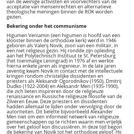
van de weinige activisten en voorvechters van de
acceptatie van mensenrechten en alternatieve
theologische meningen binnen de ROK worden
gezien.
Bekering onder het communisme
Higumen Veniamin (een higumen is hoofd van een
klooster binnen de orthodoxe kerk) werd in 1946
geboren als Valerij Novik, zoon van een militair, in
een niet religieus gezin. Hij rondde zijn opleiding
aan het Polytechnisch Instituut te St. Petersburg
(het toenmalige Leningrad) in 1976 af en werkte
hierna enkele jaren als ingenieur. In de late jaren
zeventig kwam Novik in contact met de intellectuele
kringen rondom christelijke dissidenten en
priesters als Aleksandr Ogorodnikov (1950), Dmitrij
Dudko (1922-2004) en Aleksandr Men (1935-1990),
die zich lieten inspireren door de religieuze
renaissance en Russische religieuze filosofie van de
Zilveren Eeuw. Deze priesters en dissidenten
hadden allemaal te lijden onder vervolging door de
autoriteiten. Dit belette bijvoorbeeld Alexander
Men niet om een informeel netwerk van religieuze
gemeenschappen op te richten waarin men vrijelijk
over het geloof kon discussiëren. In deze tijd begon
de bekering van Novik tot het orthodoxe geloof. Hij