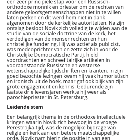
een zeer principiële stap voor een Russisch-
orthodoxe monnik en priester om de rechten van
andere geloofsgemeenschappen niet in te willen
laten perken en dit werd hem niet in dank
afgenomen door de kerkelijke autoriteiten. Na zijn
ontslag besloot Novik zich volledig te wijden aan de
studie van de sociale doctrine van de kerk, het
verdedigen van de mensenrechten en hun
christelijke fundering. Hij was actief als publicist,
was medeoprichter van en zette zich in voor de
Christelijke Democratische Partij, hield
voordrachten en schreef talrijke artikelen in
vooraanstaande Russische en westerse
wetenschappelijke tijdschriften en kranten. In zijn
goed bezochte lezingen kwam hij vaak humoristisch
en ironisch uit de hoek, maar gaf ook blijk van zijn
grote engagement en kennis. Gedurende zijn
laatste drie levensjaren werkte hij weer als
parochiepriester in St. Petersburg.
Leidende stem
Een belangrijk thema in de orthodoxe intellectuele
kringen waarin Novik zich bewoog in de vroege
Perestrojka-tijd, was de mogelijke bijdrage van
religie en kerk aan een betere maatschappelijke
orde. Novik nam hierin de positie in van een