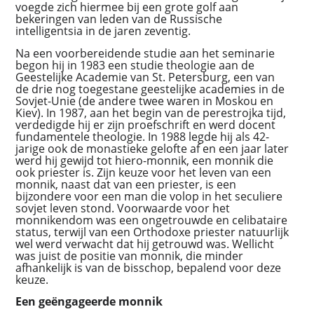
voegde zich hiermee bij een grote golf aan
bekeringen van leden van de Russische
intelligentsia in de jaren zeventig.
Na een voorbereidende studie aan het seminarie
begon hij in 1983 een studie theologie aan de
Geestelijke Academie van St. Petersburg, een van
de drie nog toegestane geestelijke academies in de
Sovjet-Unie (de andere twee waren in Moskou en
Kiev). In 1987, aan het begin van de perestrojka tijd,
verdedigde hij er zijn proefschrift en werd docent
fundamentele theologie. In 1988 legde hij als 42-
jarige ook de monastieke gelofte af en een jaar later
werd hij gewijd tot hiero-monnik, een monnik die
ook priester is. Zijn keuze voor het leven van een
monnik, naast dat van een priester, is een
bijzondere voor een man die volop in het seculiere
sovjet leven stond. Voorwaarde voor het
monnikendom was een ongetrouwde en celibataire
status, terwijl van een Orthodoxe priester natuurlijk
wel werd verwacht dat hij getrouwd was. Wellicht
was juist de positie van monnik, die minder
afhankelijk is van de bisschop, bepalend voor deze
keuze.
Een geëngageerde monnik