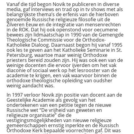
Vanaf die tijd begon Novik te publiceren in diverse
media, gaf interviews en trad op in tv shows met als
belangrijkste thema’s de erfenis van de hierboven
genoemde Russische religieuze filosofie uit de
Zilveren Eeuw en de integratie van mensenrechten
in de ROK. Dat hij ook openstond voor oecumene
bewees zijn lidmaatschap in 1990 van de Gemengde
Theologische Commissie voor de Orthodox-
Katholieke Dialoog. Daarnaast begon hij vanaf 1995
ook les te geven aan het Katholieke Seminarie in St.
Petersburg, waartoe maar weinig Orthodoxe
priesters bereid zouden zijn. Hij was ook een van de
weinige docenten die ervoor ijverden om het vak
diaconie of sociaal werk op het lesrooster van de
academie te krijgen, een vak waarvoor binnen de
orthodoxe theologische opleiding van oudsher
weinig aandacht was.
In 1997 verloor Novik zijn positie van docent aan de
Geestelijke Academie als gevolg van het
ondertekenen van een petitie tegen de nieuwe
Russische wet “De vrijheid van geweten en
religieuze organisatie” die de
vestigingsmogelijkheden van nieuwe religieuze
gemeenschappen ernstig inperkte en de Russisch
Orthodoxe Kerk bepaalde voorrechten gaf. Dit was