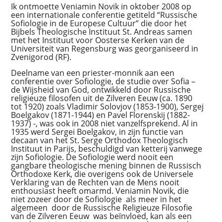
Ik ontmoette Veniamin Novik in oktober 2008 op
een internationale conferentie getiteld “Russische
Sofiologie in de Europese Cultuur” die door het
Bijbels Theologische Instituut St. Andreas samen
met het Instituut voor Oosterse Kerken van de
Universiteit van Regensburg was georganiseerd in
Zvenigorod (RF).
Deelname van een priester-monnik aan een
conferentie over Sofiologie, de studie over Sofia –
de Wijsheid van God, ontwikkeld door Russische
religieuze filosofen uit de Zilveren Eeuw (ca. 1890
tot 1920) zoals Vladimir Solovjov (1853-1900), Sergej
Boelgakov (1871-1944) en Pavel Florenskij (1882-
1937) -, was ook in 2008 niet vanzelfsprekend. Al in
1935 werd Sergei Boelgakov, in zijn functie van
decaan van het St. Serge Orthodox Theologisch
Instituut in Parijs, beschuldigd van ketterij vanwege
zijn Sofiologie. De Sofiologie werd nooit een
gangbare theologische mening binnen de Russisch
Orthodoxe Kerk, die overigens ook de Universele
Verklaring van de Rechten van de Mens nooit
enthousiast heeft omarmd. Veniamin Novik, die
niet zozeer door de Sofiologie als meer in het
algemeen door de Russische Religieuze Filosofie
van de Zilveren Eeuw was beïnvloed, kan als een