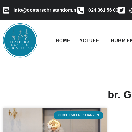
info@oosterschristendom.nl
024 361 56 03
@
HOME
ACTUEEL
RUBRIE
br. 
KERKGEMEENSCHAPPEN