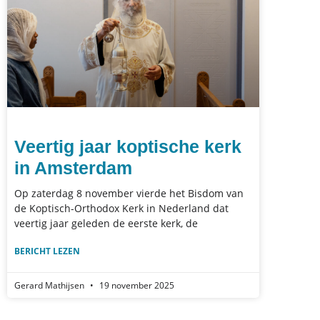
Veertig jaar koptische kerk
in Amsterdam
Op zater­dag 8 no­vem­ber vierde het Bisdom van
de Koptisch-Ortho­dox Kerk in Neder­land dat
veer­tig jaar gele­den de eerste kerk, de
BERICHT LEZEN
Gerard Mathijsen
19 november 2025