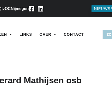
IvOCNijmegen
NIEUWS
KEN
LINKS
OVER
CONTACT
Gerard Mathijsen osb