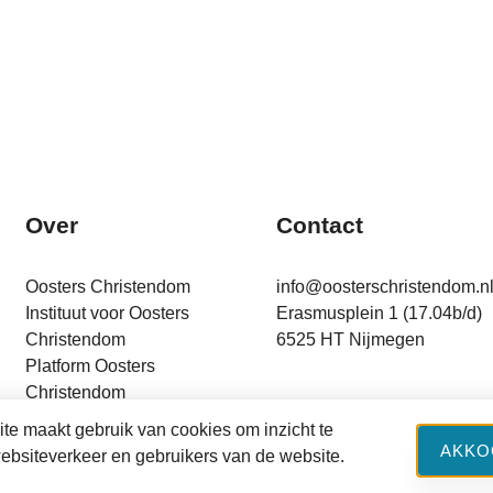
Over
Contact
Oosters Christendom
info@oosterschristendom.n
Instituut voor Oosters
Erasmusplein 1 (17.04b/d)
Christendom
6525 HT Nijmegen
Platform Oosters
Christendom
Financiering
te maakt gebruik van cookies om inzicht te
AKKO
websiteverkeer en gebruikers van de website.
cebook
Twitter
LinkedIn
Privacy Policy