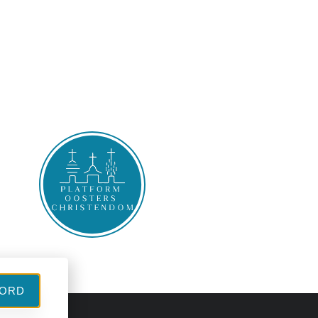
l
ORD