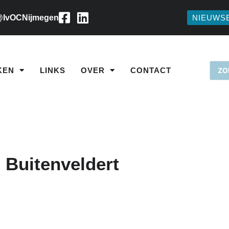
IvOCNijmegen
NIEUWS
KEN
LINKS
OVER
CONTACT
Buitenveldert