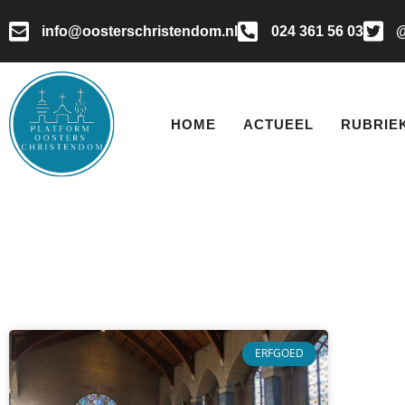
info@oosterschristendom.nl
024 361 56 03
@
HOME
ACTUEEL
RUBRIE
ERFGOED