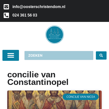
info@oosterschristendom.nl
024 361 56 03
concilie van
Constantinopel
CONCILIE VAN NICEA