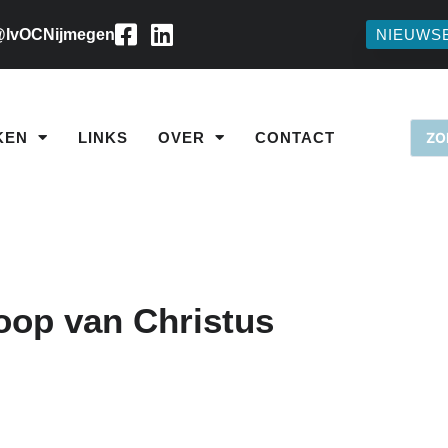
IvOCNijmegen
NIEUWS
KEN
LINKS
OVER
CONTACT
oop van Christus