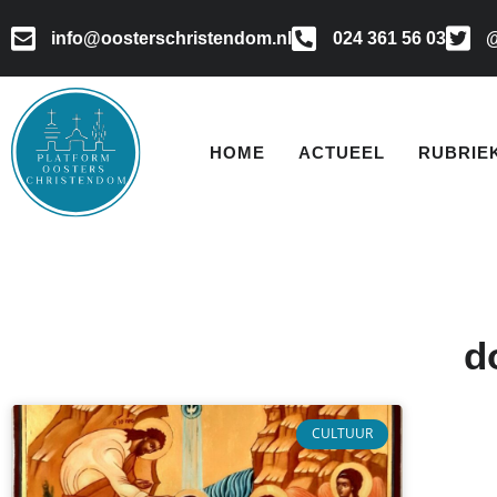
info@oosterschristendom.nl
024 361 56 03
@
HOME
ACTUEEL
RUBRIE
d
CULTUUR