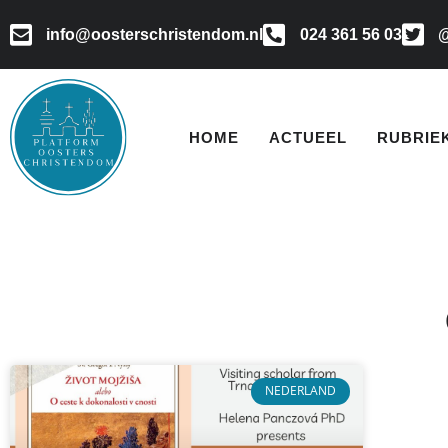
info@oosterschristendom.nl
024 361 56 03
@
HOME
ACTUEEL
RUBRIE
NEDERLAND