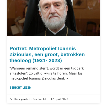
Portret: Metropoliet Ioannis
Zizioulas, een groot, betrokken
theoloog (1931- 2023)
“Wanneer iemand sterft, wordt er een tijdperk
afgesloten”, zo valt dikwijls te horen. Maar bij
metropoliet Ioannis Zizioulas denk ik
BERICHT LEZEN
Zr. Hildegarde C. Koetsveld
12 april 2023