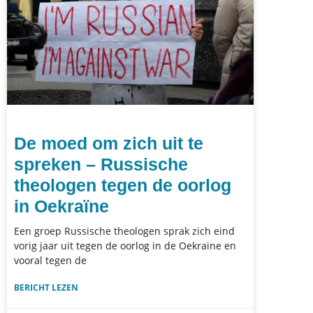
De moed om zich uit te
spreken – Russische
theologen tegen de oorlog
in Oekraïne
Een groep Russische theologen sprak zich eind
vorig jaar uit tegen de oorlog in de Oekraïne en
vooral tegen de
BERICHT LEZEN