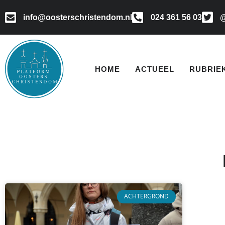
info@oosterschristendom.nl
024 361 56 03
@
HOME
ACTUEEL
RUBRIE
ACHTERGROND