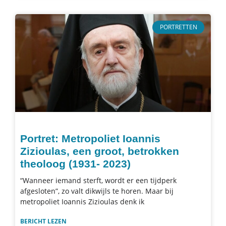
PORTRETTEN
Portret: Metropoliet Ioannis
Zizioulas, een groot, betrokken
theoloog (1931- 2023)
“Wanneer iemand sterft, wordt er een tijdperk
afgesloten”, zo valt dikwijls te horen. Maar bij
metropoliet Ioannis Zizioulas denk ik
BERICHT LEZEN