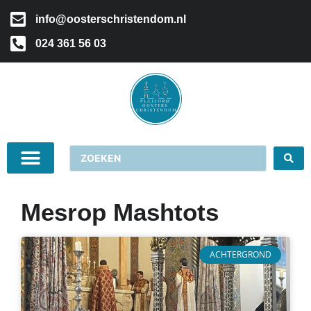
info@oosterschristendom.nl
024 361 56 03
Mesrop Mashtots
ACHTERGROND