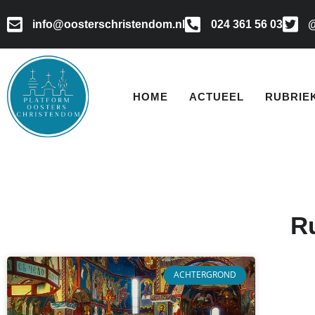
info@oosterschristendom.nl
024 361 56 03
@
HOME
ACTUEEL
RUBRIE
R
ACHTERGROND