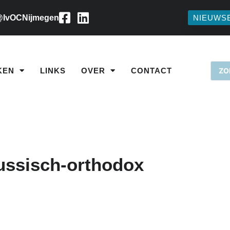
IvOCNijmegen
NIEUWS
KEN
LINKS
OVER
CONTACT
ussisch-orthodox