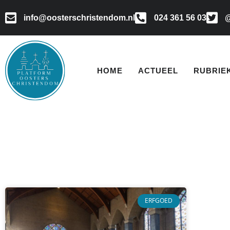
info@oosterschristendom.nl
024 361 56 03
@
HOME
ACTUEEL
RUBRIE
ERFGOED