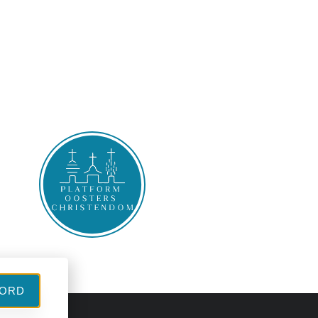
l
ORD