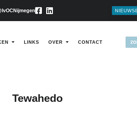
IvOCNijmegen
NIEUWS
KEN
LINKS
OVER
CONTACT
Tewahedo