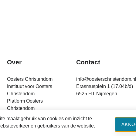
Over
Contact
Oosters Christendom
info@oosterschristendom.n
Instituut voor Oosters
Erasmusplein 1 (17.04b/d)
Christendom
6525 HT Nijmegen
Platform Oosters
Christendom
Financiering
te maakt gebruik van cookies om inzicht te
AKKO
websiteverkeer en gebruikers van de website.
cebook
Twitter
LinkedIn
Privacy Policy