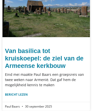
Van basilica tot
kruiskoepel: de ziel van de
Armeense kerkbouw
Eind mei maakte Paul Baars een groepsreis van
twee weken naar Armenië. Dat gaf hem de
mogelijkheid kennis te maken
BERICHT LEZEN
Paul Baars
30 september 2025