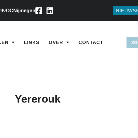
IvOCNijmegen
NIEUWS
KEN
LINKS
OVER
CONTACT
Yererouk