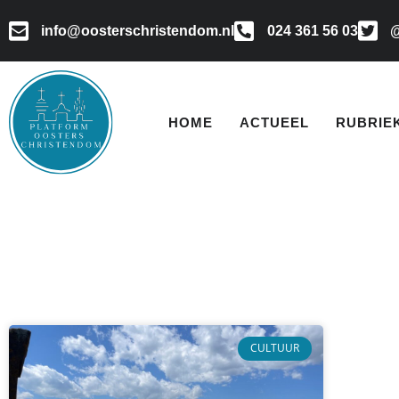
info@oosterschristendom.nl
024 361 56 03
@
HOME
ACTUEEL
RUBRIE
CULTUUR