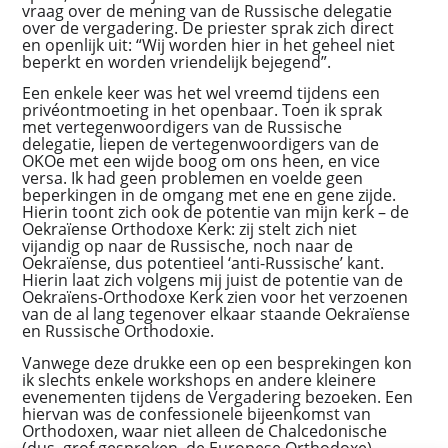
vraag over de mening van de Russische delegatie
over de vergadering. De priester sprak zich direct
en openlijk uit: “Wij worden hier in het geheel niet
beperkt en worden vriendelijk bejegend”.
Een enkele keer was het wel vreemd tijdens een
privéontmoeting in het openbaar. Toen ik sprak
met vertegenwoordigers van de Russische
delegatie, liepen de vertegenwoordigers van de
OKOe met een wijde boog om ons heen, en vice
versa. Ik had geen problemen en voelde geen
beperkingen in de omgang met ene en gene zijde.
Hierin toont zich ook de potentie van mijn kerk – de
Oekraïense Orthodoxe Kerk: zij stelt zich niet
vijandig op naar de Russische, noch naar de
Oekraïense, dus potentieel ‘anti-Russische’ kant.
Hierin laat zich volgens mij juist de potentie van de
Oekraïens-Orthodoxe Kerk zien voor het verzoenen
van de al lang tegenover elkaar staande Oekraïense
en Russische Orthodoxie.
Vanwege deze drukke een op een besprekingen kon
ik slechts enkele workshops en andere kleinere
evenementen tijdens de Vergadering bezoeken. Een
hiervan was de confessionele bijeenkomst van
Orthodoxen, waar niet alleen de Chalcedonische
(dus, grof gesproken, de Europese Orthodoxe),