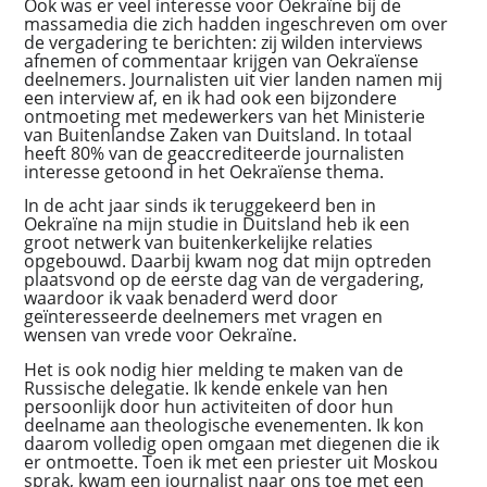
Ook was er veel interesse voor Oekraïne bij de
massamedia die zich hadden ingeschreven om over
de vergadering te berichten: zij wilden interviews
afnemen of commentaar krijgen van Oekraïense
deelnemers. Journalisten uit vier landen namen mij
een interview af, en ik had ook een bijzondere
ontmoeting met medewerkers van het Ministerie
van Buitenlandse Zaken van Duitsland. In totaal
heeft 80% van de geaccrediteerde journalisten
interesse getoond in het Oekraïense thema.
In de acht jaar sinds ik teruggekeerd ben in
Oekraïne na mijn studie in Duitsland heb ik een
groot netwerk van buitenkerkelijke relaties
opgebouwd. Daarbij kwam nog dat mijn optreden
plaatsvond op de eerste dag van de vergadering,
waardoor ik vaak benaderd werd door
geïnteresseerde deelnemers met vragen en
wensen van vrede voor Oekraïne.
Het is ook nodig hier melding te maken van de
Russische delegatie. Ik kende enkele van hen
persoonlijk door hun activiteiten of door hun
deelname aan theologische evenementen. Ik kon
daarom volledig open omgaan met diegenen die ik
er ontmoette. Toen ik met een priester uit Moskou
sprak, kwam een journalist naar ons toe met een