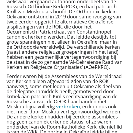
weliswaar vergaand autonoom onderdeel van de
Russisch-Orthodoxe Kerk (ROK), en had patriarch
Kirill van Moskou als hoofd. De Orthodoxe kerk in
Oekraïne ontstond in 2019 door samenvoeging van
twee eerder opgerichte alternatieve Oekraïense
afsplitsingen van de ROK, die door het
Oecumenisch Patriarchaat van Constantinopel
canoniek herkend werden. Dat leidde destijds tot
grote spanningen niet alleen in Oekraïne, maar in
de Orthodoxie wereldwijd. De verschillende kerken
(naast andere religieuze groeperingen in het land)
hebben een gezamenlijke vertegenwoordiging bij
de staat in de zo genaamde ‘Al-Oekraïense Raad van
Kerken en Religieuze Organisaties’ (AOeRKRO).
Eerder waren bij de Assemblees van de Wereldraad
van Kerken alleen afgevaardigden van de ROK
aanwezig, soms met leden uit Oekraïne als deel van
de delegatie. Inmiddels heeft, gemotiveerd door
kritiek aan patriarch Kirills rechtvaardiging van de
Russische aanval, de OeOK haar banden met
Moskou bijna volledig
verbroken
, en kon dus ook
niet meer door Moskou vertegenwoordigd worden.
De andere kerken hadden bij eerdere assemblees
nog geen canoniek erkende status, of ze waren
onderdeel van de Room-Katholieke Kerk, die niet lid
is van de WKK. De oorlog in Oekraïne leidde bij de