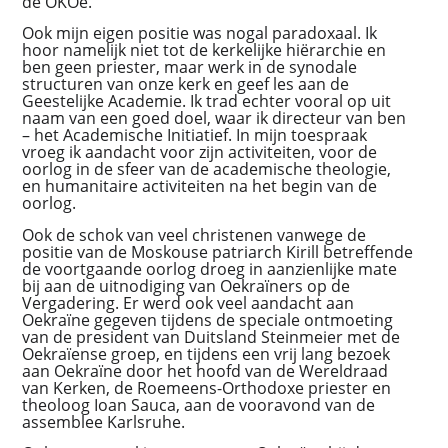
de OKOe.
Ook mijn eigen positie was nogal paradoxaal. Ik
hoor namelijk niet tot de kerkelijke hiërarchie en
ben geen priester, maar werk in de synodale
structuren van onze kerk en geef les aan de
Geestelijke Academie. Ik trad echter vooral op uit
naam van een goed doel, waar ik directeur van ben
– het Academische Initiatief. In mijn toespraak
vroeg ik aandacht voor zijn activiteiten, voor de
oorlog in de sfeer van de academische theologie,
en humanitaire activiteiten na het begin van de
oorlog.
Ook de schok van veel christenen vanwege de
positie van de Moskouse patriarch Kirill betreffende
de voortgaande oorlog droeg in aanzienlijke mate
bij aan de uitnodiging van Oekraïners op de
Vergadering. Er werd ook veel aandacht aan
Oekraïne gegeven tijdens de speciale ontmoeting
van de president van Duitsland Steinmeier met de
Oekraïense groep, en tijdens een vrij lang bezoek
aan Oekraïne door het hoofd van de Wereldraad
van Kerken, de Roemeens-Orthodoxe priester en
theoloog Ioan Sauca, aan de vooravond van de
assemblee Karlsruhe.