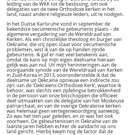
leiding van de WKK tot de beslissing, om ook
delegaties van de twee Orthodoxe kerken in het
land, naast andere religieuze leiders, uit te nodigen.
In het Duitse Karlsruhe vond in september de
bekendste oecumenische gebeurtenis plaats – de
algemene vergadering van de Wereldraad van
Kerken. Als een christelijke theoloog en burger van
Oekraïne, die vrij open staat voor oecumenische
problemen, wist ik van de op handen zijnde
gebeurtenis. Ik gaf er niet veel betekenis aan,
omdat de kans op mijn eigen deelname hieraan
gelijk was aan nul. Uit mijn herinneringen aan de
voorgaande synode van de Wereldraad van Kerken
in Zuid-Korea in 2013, vooronderstelde ik dat de
deelname uit Oekraïne opnieuw een indirecte zou
zijn: van de ‘Oekraïens-Orthodoxe Kerk’, waartoe ik
behoor, was slechts een zijdelingse betrokkenheid
in de persoon van onze bisschoppen die officieel
deel uitmaakten van de delegatie van het Moskouse
patriarchaat, en van de overige Oekraïense kerken
was helemaal geen vertegenwoordiging aanwezig.
Zo was het tien jaar geleden, en zo was het ook
voorheen. De gebeurtenissen in Oekraïne van de
laatste jaren hebben echter de aandacht op ons
land gericht. Hierbij kwam nog de factor dat de