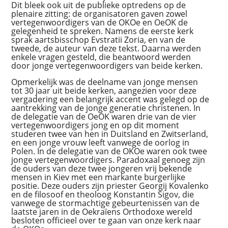
Dit bleek ook uit de publieke optredens op de
plenaire zitting: de organisatoren gaven zowel
vertegenwoordigers van de OKOe en OeOK de
gelegenheid te spreken. Namens de eerste kerk
sprak aartsbisschop Evstratii Zoria, en van de
tweede, de auteur van deze tekst. Daarna werden
enkele vragen gesteld, die beantwoord werden
door jonge vertegenwoordigers van beide kerken.
Opmerkelijk was de deelname van jonge mensen
tot 30 jaar uit beide kerken, aangezien voor deze
vergadering een belangrijk accent was gelegd op de
aantrekking van de jonge generatie christenen. In
de delegatie van de OeOK waren drie van de vier
vertegenwoordigers jong en op dit moment
studeren twee van hen in Duitsland en Zwitserland,
en een jonge vrouw leeft vanwege de oorlog in
Polen. In de delegatie van de OKOe waren ook twee
jonge vertegenwoordigers. Paradoxaal genoeg zijn
de ouders van deze twee jongeren vrij bekende
mensen in Kiev met een markante burgerlijke
positie. Deze ouders zijn priester Georgij Kovalenko
en de filosoof en theoloog Konstantin Sigov, die
vanwege de stormachtige gebeurtenissen van de
laatste jaren in de Oekraïens Orthodoxe wereld
besloten officieel over te gaan van onze kerk naar