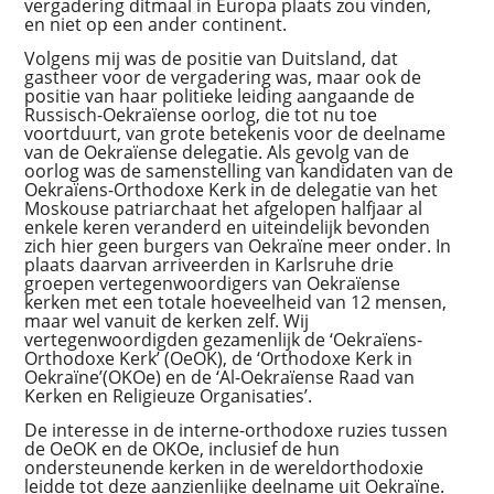
vergadering ditmaal in Europa plaats zou vinden,
en niet op een ander continent.
Volgens mij was de positie van Duitsland, dat
gastheer voor de vergadering was, maar ook de
positie van haar politieke leiding aangaande de
Russisch-Oekraïense oorlog, die tot nu toe
voortduurt, van grote betekenis voor de deelname
van de Oekraïense delegatie. Als gevolg van de
oorlog was de samenstelling van kandidaten van de
Oekraïens-Orthodoxe Kerk in de delegatie van het
Moskouse patriarchaat het afgelopen halfjaar al
enkele keren veranderd en uiteindelijk bevonden
zich hier geen burgers van Oekraïne meer onder. In
plaats daarvan arriveerden in Karlsruhe drie
groepen vertegenwoordigers van Oekraïense
kerken met een totale hoeveelheid van 12 mensen,
maar wel vanuit de kerken zelf. Wij
vertegenwoordigden gezamenlijk de ‘Oekraïens-
Orthodoxe Kerk’ (OeOK), de ‘Orthodoxe Kerk in
Oekraïne’(OKOe) en de ‘Al-Oekraïense Raad van
Kerken en Religieuze Organisaties’.
De interesse in de interne-orthodoxe ruzies tussen
de OeOK en de OKOe, inclusief de hun
ondersteunende kerken in de wereldorthodoxie
leidde tot deze aanzienlijke deelname uit Oekraïne.