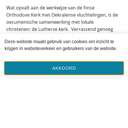
Wat opvalt aan de werkwijze van de Finse
Orthodoxe Kerk met Oekraïense vluchtelingen, is de
oecumenische samenwerking met lokale
christenen: de Lutherse kerk. Verrassend genoeg
zijn er in Finland bijna geen rooms-katholieken. De
Deze website maakt gebruik van cookies om inzicht te
reformatie was hier zo succesvol dat vrijwel
krijgen in websiteverkeer en gebruikers van de website.
iedereen Luthers is geworden. Maar soms denk je
dat ze op een bepaalde manier toch katholiek zijn
gebleven, kijkend naar de iconen in de kerken die er
AKKOORD
van oudsher al waren. De oecumenische opvang
verloopt heel goed, zonder grote theologische
discussies of disputen. Zo word ik vaak word
uitgenodigd op plekken waar Oekraïense
vluchtelingen zijn, meestal op uitnodiging van de
lokale Lutherse parochie die een avond met en
voor Oekraïners organiseert.
Oecumenische samenwerking