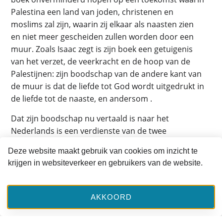
Palestina een land van joden, christenen en
moslims zal zijn, waarin zij elkaar als naasten zien
en niet meer gescheiden zullen worden door een
muur. Zoals Isaac zegt is zijn boek een getuigenis
van het verzet, de veerkracht en de hoop van de
Palestijnen: zijn boodschap van de andere kant van
de muur is dat de liefde tot God wordt uitgedrukt in
de liefde tot de naaste, en andersom .
Dat zijn boodschap nu vertaald is naar het
Nederlands is een verdienste van de twee
vertaalsters: Riet Bons-Storm (psychologe en
Deze website maakt gebruik van cookies om inzicht te
protestants theologe) en Willemien Keuning
krijgen in websiteverkeer en gebruikers van de website.
(protestants predikante) die ook een inleiding
schreven. In het boek staat helaas niet vermeld dat
het een vertaling is uit het Engels. Dit staat wel in de
AKKOORD
recensie van Bert Altena op
Nieuw Wij
. Misschien
heeft het feit dat zij geen professionele vertalers