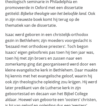
theologisch seminarie in Philadelphia en
promoveerde in Oxford met een dissertatie
getiteld:
Bijbelse theologie van het beloofde land
. Ook
in zijn nieuwste boek komt hij terug op de
thematiek van de dissertatie.
Isaac werd geboren in een christelijk-orthodox
gezin in Bethlehem; zijn moeders voorgeslacht is
‘bezaaid met orthodoxe priesters’. Toch begon
Isaacs’ eigen geloofsreis pas toen hij tien jaar was,
toen hij met zijn broers en zussen naar een
zomerkamp ging dat georganiseerd werd door een
kleine evangelische kerk in Bethlehem. Daar maakte
hij kennis met het evangelische geloof, waarin hij
ook zijn theologische opleiding zou krijgen. Hij werd
later predikant van de Lutherse kerk in zijn
geboortestad en decaan van het Bijbel College
aldaar. Hoewel van geboorte een ‘oosters’ christen,
is hij van geloof en opleiding dus een ‘westers’