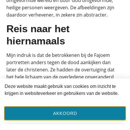
omgevormde wereld en door God omgevormde,
heilige personen weergeven. De afbeeldingen zijn
daardoor verhevener, in zekere zin abstracter.
Reis naar het
hiernamaals
Mijn indruk is dat de betrokkenen bij de Fajoem
portretten anders tegen de dood aankijken dan
later de christenen. Ze hadden de overtuiging dat
het hele lichaam van de overledene onveranderd
een reis begint naar het hiernamaals. Het moet
Deze website maakt gebruik van cookies om inzicht te
behouden blijven en begeleid moet worden. In de
krijgen in websiteverkeer en gebruikers van de website.
christelijke opvatting vergaat het lichaam en komt
de ziel van de overledene voor de rechterstoel van
God te staan. Daarvoor wordt door de
AKKOORD
achterblijvers gebeden. Van de hemel is volgens mij
niet veel meer te zeggen dan dat God daar ‘alles in