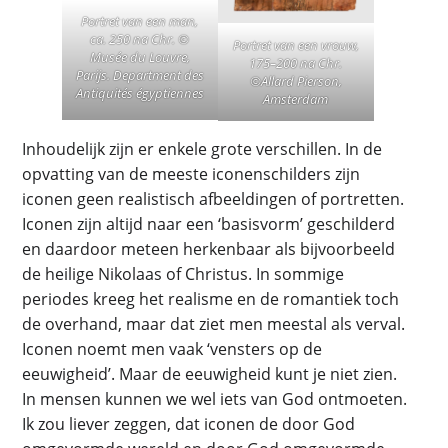
Portret van een man,
ca. 250 na Chr. ©
Portret van een vrouw,
Musée du Louvre,
175–200 na Chr.
Parijs. Department des
©Allard Pierson,
Antiquités égyptiennes
Amsterdam
Inhoudelijk zijn er enkele grote verschillen. In de
opvatting van de meeste iconenschilders zijn
iconen geen realistisch afbeeldingen of portretten.
Iconen zijn altijd naar een ‘basisvorm’ geschilderd
en daardoor meteen herkenbaar als bijvoorbeeld
de heilige Nikolaas of Christus. In sommige
periodes kreeg het realisme en de romantiek toch
de overhand, maar dat ziet men meestal als verval.
Iconen noemt men vaak ‘vensters op de
eeuwigheid’. Maar de eeuwigheid kunt je niet zien.
In mensen kunnen we wel iets van God ontmoeten.
Ik zou liever zeggen, dat iconen de door God