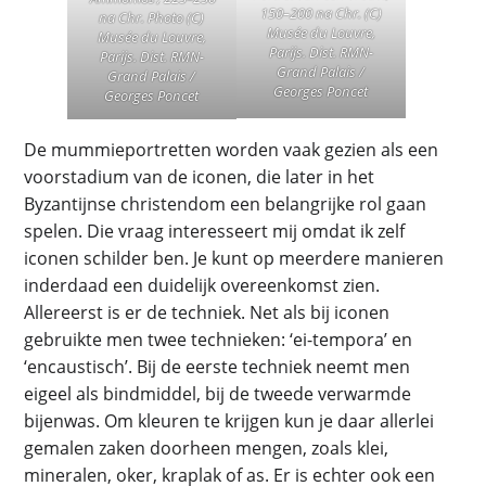
150–200 na Chr. (C)
na Chr. Photo (C)
Musée du Louvre,
Musée du Louvre,
Parijs. Dist. RMN-
Parijs. Dist. RMN-
Grand Palais /
Grand Palais /
Georges Poncet
Georges Poncet
De mummieportretten worden vaak gezien als een
voorstadium van de iconen, die later in het
Byzantijnse christendom een belangrijke rol gaan
spelen. Die vraag interesseert mij omdat ik zelf
iconen schilder ben. Je kunt op meerdere manieren
inderdaad een duidelijk overeenkomst zien.
Allereerst is er de techniek. Net als bij iconen
gebruikte men twee technieken: ‘ei-tempora’ en
‘encaustisch’. Bij de eerste techniek neemt men
eigeel als bindmiddel, bij de tweede verwarmde
bijenwas. Om kleuren te krijgen kun je daar allerlei
gemalen zaken doorheen mengen, zoals klei,
mineralen, oker, kraplak of as. Er is echter ook een