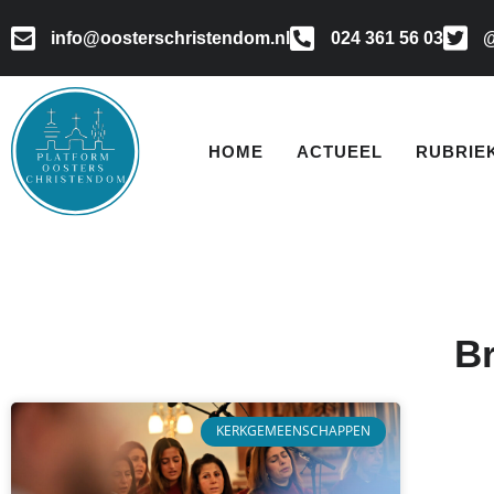
info@oosterschristendom.nl
024 361 56 03
@
HOME
ACTUEEL
RUBRIE
Br
KERKGEMEENSCHAPPEN