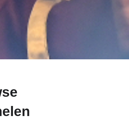
wse
helen