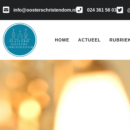
info@oosterschristendom.nl
024 361 56 03
@
HOME
ACTUEEL
RUBRIE