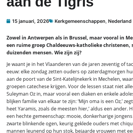
aan de Tigris
15 januari, 2026
Kerkgemeenschappen
,
Nederland
Zowel in Antwerpen als in Brussel, maar vooral in Mec
een ruime groep Chaldeeuws-katholieke christenen,
duizenden mensen. Wie zijn zij?
Je waant je in het Vlaanderen van de jaren zeventig of ta
eeuw: elke zondag zetten ouders op zaterdagmorgen hun
aan de poort van de Sint-Katelijnekerk in Mechelen, waar 
groepen catechese krijgen. Voor de lessen staat niet alle
Suleyman Oz in, maar vooral een diaken en enkele adole
blijken familie van elkaar te zijn: ‘Mijn oma is een Oz,’ zegt
heet Yaramis, zoals de meesten hier,’ aldus een ander. H
een hechte gemeenschap: mooie, donkerharige jongens
zwarte blinkende ogen, keurig geklede ouders met chiqu
mannen leunend op hun stok, bejaarde vrouwen met ee