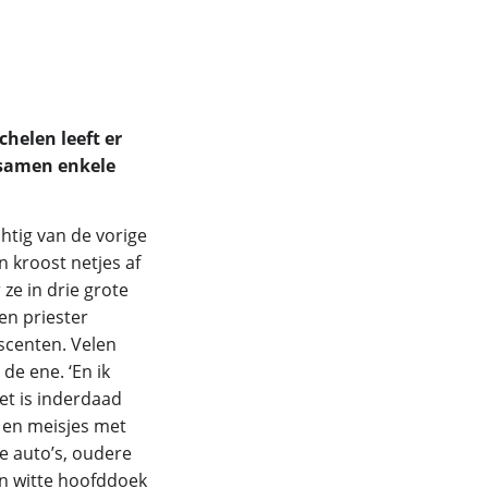
helen leeft er
 samen enkele
chtig van de vorige
 kroost netjes af
ze in drie grote
en priester
scenten. Velen
 de ene. ‘En ik
et is inderdaad
 en meisjes met
e auto’s, oudere
n witte hoofddoek