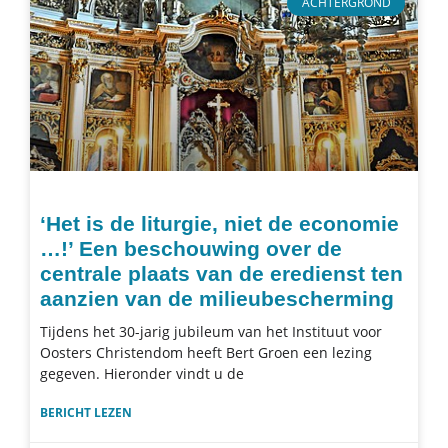
ACHTERGROND
‘Het is de liturgie, niet de economie
…!’ Een beschouwing over de
centrale plaats van de eredienst ten
aanzien van de milieubescherming
Tijdens het 30-jarig jubileum van het Instituut voor
Oosters Christendom heeft Bert Groen een lezing
gegeven. Hieronder vindt u de
BERICHT LEZEN