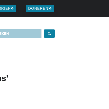
BRIEF
DONEREN
ns’