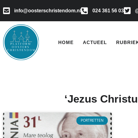
info@oosterschristendom.nl
024 361 56 03
@
HOME
ACTUEEL
RUBRIE
‘Jezus Christu
PORTRETTEN