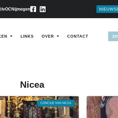
IvOCNijmegen
NIEUWS
KEN
LINKS
OVER
CONTACT
Nicea
CONCILIE VAN NICEA