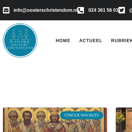
info@oosterschristendom.nl
024 361 56 03
@
HOME
ACTUEEL
RUBRIE
CONCILIE VAN NICEA