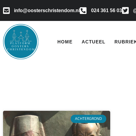
info@oosterschristendom.nl
024 361 56 03
@
HOME
ACTUEEL
RUBRIE
ACHTERGROND