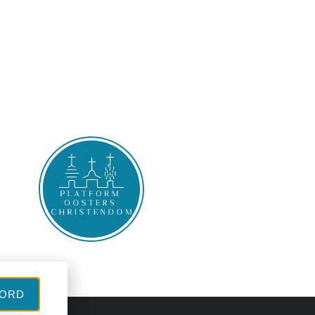
l
ORD