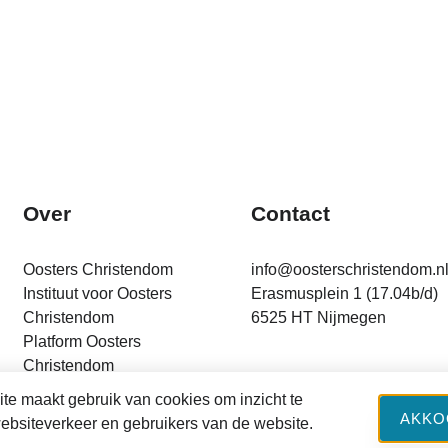
Over
Contact
Oosters Christendom
info@oosterschristendom.n
Instituut voor Oosters
Erasmusplein 1 (17.04b/d)
Christendom
6525 HT Nijmegen
Platform Oosters
Christendom
Financiering
te maakt gebruik van cookies om inzicht te
AKKO
websiteverkeer en gebruikers van de website.
cebook
Twitter
LinkedIn
Privacy Policy