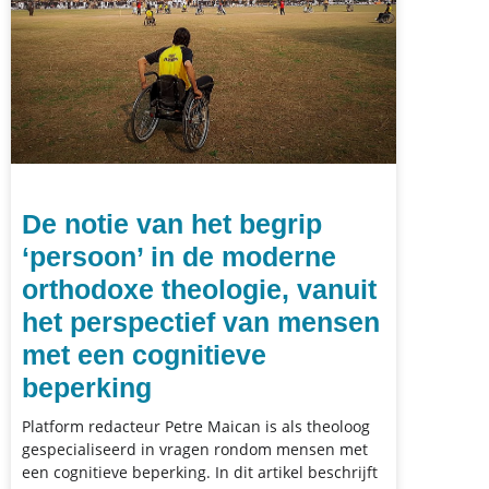
De notie van het begrip
‘persoon’ in de moderne
orthodoxe theologie, vanuit
het perspectief van mensen
met een cognitieve
beperking
Platform redacteur Petre Maican is als theoloog
gespecialiseerd in vragen rondom mensen met
een cognitieve beperking. In dit artikel beschrijft