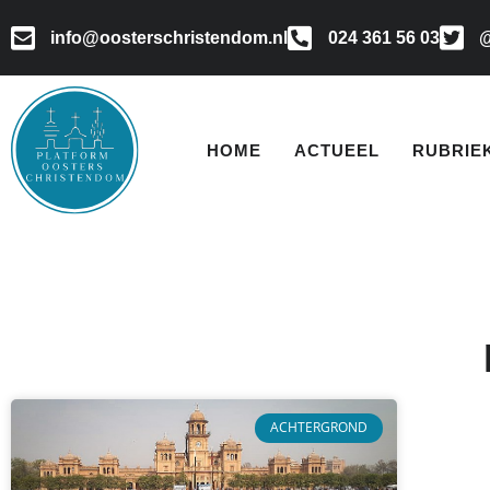
info@oosterschristendom.nl
024 361 56 03
@
HOME
ACTUEEL
RUBRIE
ACHTERGROND