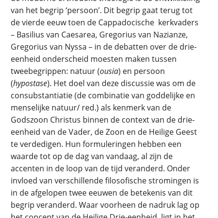
van het begrip ‘persoon’. Dit begrip gaat terug tot
de vierde eeuw toen de Cappadocische kerkvaders
– Basilius van Caesarea, Gregorius van Nazianze,
Gregorius van Nyssa – in de debatten over de drie-
eenheid onderscheid moesten maken tussen
tweebegrippen: natuur (
ousia
) en persoon
(
hypostase
). Het doel van deze discussie was om de
consubstantiatie (de combinatie van goddelijke en
menselijke natuur/ red.) als kenmerk van de
Godszoon Christus binnen de context van de drie-
eenheid van de Vader, de Zoon en de Heilige Geest
te verdedigen. Hun formuleringen hebben een
waarde tot op de dag van vandaag, al zijn de
accenten in de loop van de tijd veranderd. Onder
invloed van verschillende filosofische stromingen is
in de afgelopen twee eeuwen de betekenis van dit
begrip veranderd. Waar voorheen de nadruk lag op
het concept van de Heilige Drie-eenheid, ligt in het