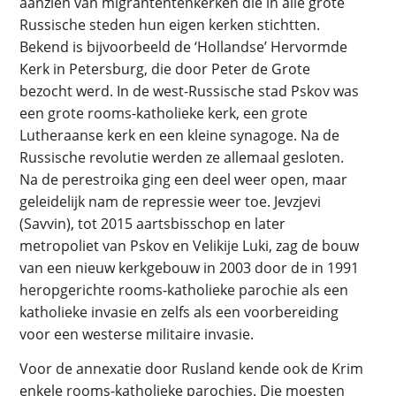
aanzien van migrantentenkerken die in alle grote
Russische steden hun eigen kerken stichtten.
Bekend is bijvoorbeeld de ‘Hollandse’ Hervormde
Kerk in Petersburg, die door Peter de Grote
bezocht werd. In de west-Russische stad Pskov was
een grote rooms-katholieke kerk, een grote
Lutheraanse kerk en een kleine synagoge. Na de
Russische revolutie werden ze allemaal gesloten.
Na de perestroika ging een deel weer open, maar
geleidelijk nam de repressie weer toe. Jevzjevi
(Savvin), tot 2015 aartsbisschop en later
metropoliet van Pskov en Velikije Luki, zag de bouw
van een nieuw kerkgebouw in 2003 door de in 1991
heropgerichte rooms-katholieke parochie als een
katholieke invasie en zelfs als een voorbereiding
voor een westerse militaire invasie.
Voor de annexatie door Rusland kende ook de Krim
enkele rooms-katholieke parochies. Die moesten