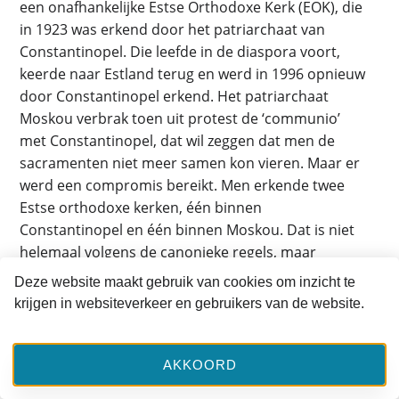
een onafhankelijke Estse Orthodoxe Kerk (EOK), die
in 1923 was erkend door het patriarchaat van
Constantinopel. Die leefde in de diaspora voort,
keerde naar Estland terug en werd in 1996 opnieuw
door Constantinopel erkend. Het patriarchaat
Moskou verbrak toen uit protest de ‘communio’
met Constantinopel, dat wil zeggen dat men de
sacramenten niet meer samen kon vieren. Maar er
werd een compromis bereikt. Men erkende twee
Estse orthodoxe kerken, één binnen
Constantinopel en één binnen Moskou. Dat is niet
helemaal volgens de canonieke regels, maar
escalatie is vermeden en alle betrokkenen zijn als
Deze website maakt gebruik van cookies om inzicht te
volwaardig orthodox erkend. Zoiets zou ook voor
krijgen in websiteverkeer en gebruikers van de website.
Oekraïne een (tijdelijke) oplossing kunnen zijn. Maar
Oekraïne kun je niet zomaar als diaspora zien. De
verschillende orthodoxe richtingen ontkennen
AKKOORD
elkaars bestaansrecht en blijven vinden dat heel de