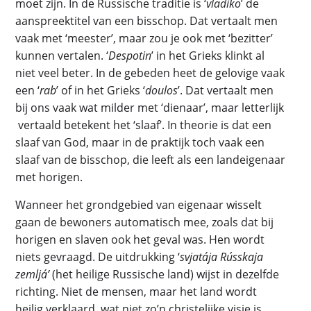
moet zijn. In de Russische traditie is ‘
vladiko
’ de
aanspreektitel van een bisschop. Dat vertaalt men
vaak met ‘meester’, maar zou je ook met ‘bezitter’
kunnen vertalen. ‘
Despotin
’ in het Grieks klinkt al
niet veel beter. In de gebeden heet de gelovige vaak
een ‘
rab
’ of in het Grieks ‘
doulos
’. Dat vertaalt men
bij ons vaak wat milder met ‘dienaar’, maar letterlijk
vertaald betekent het ‘slaaf’. In theorie is dat een
slaaf van God, maar in de praktijk toch vaak een
slaaf van de bisschop, die leeft als een landeigenaar
met horigen.
Wanneer het grondgebied van eigenaar wisselt
gaan de bewoners automatisch mee, zoals dat bij
horigen en slaven ook het geval was. Hen wordt
niets gevraagd. De uitdrukking ‘
svjatája Rússkaja
zemljá’
(het heilige Russische land) wijst in dezelfde
richting. Niet de mensen, maar het land wordt
heilig verklaard, wat niet zo’n christelijke visie is.