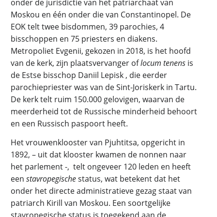
onder de jurisdictie van het patriarchaat van
Moskou en één onder die van Constantinopel. De
EOK telt twee bisdommen, 39 parochies, 4
bisschoppen en 75 priesters en diakens.
Metropoliet Evgenii, gekozen in 2018, is het hoofd
van de kerk, zijn plaatsvervanger of
locum tenens
is
de Estse bisschop Daniil Lepisk , die eerder
parochiepriester was van de Sint-Joriskerk in Tartu.
De kerk telt ruim 150.000 gelovigen, waarvan de
meerderheid tot de Russische minderheid behoort
en een Russisch paspoort heeft.
Het vrouwenklooster van Pjuhtitsa, opgericht in
1892, – uit dat klooster kwamen de nonnen naar
het parlement -, telt ongeveer 120 leden en heeft
een
stavropegische
status, wat betekent dat het
onder het directe administratieve gezag staat van
patriarch Kirill van Moskou. Een soortgelijke
stavropegische status is toegekend aan de