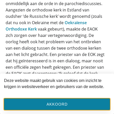
onmiddellijk aan de orde in de parochiediscussies.
Aangezien de orthodoxe kerk in Estland van
oudsher ‘de Russische kerk’ wordt genoemd (zoals
dat nu ook in Oekraine met de
Oekraïense
Orthodoxe Kerk
vaak gebeurt), maakte de EAOK
zich zorgen over haar vertegenwoordiging. De
oorlog heeft ook het probleem van het ontbreken
van een dialoog tussen de twee orthodoxe kerken
aan het licht gebracht. Een priester van de EOK zegt
dat hij geïnteresseerd is in een dialoog, maar nooit
een officiële zegen heeft gekregen. Een priester van
de EAOK zegt daarentegen: ‘Ik geloof dat de kerk
deze dialoog proactief kan voeren, er moet meer
Deze website maakt gebruik van cookies om inzicht te
discussie komen.’ De dialoog betekent echter niet
krijgen in websiteverkeer en gebruikers van de website.
dat de twee kerken zullen fuseren.
AKKOORD