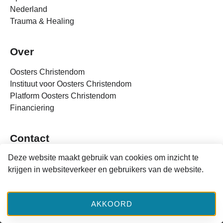
Nederland
Trauma & Healing
Over
Oosters Christendom
Instituut voor Oosters Christendom
Platform Oosters Christendom
Financiering
Contact
Deze website maakt gebruik van cookies om inzicht te
info@oosterschristendom.nl
krijgen in websiteverkeer en gebruikers van de website.
Erasmusplein 1 (17.04b/d)
6525 HT Nijmegen
AKKOORD
Facebook
Twitter
LinkedIn
Privacy Policy