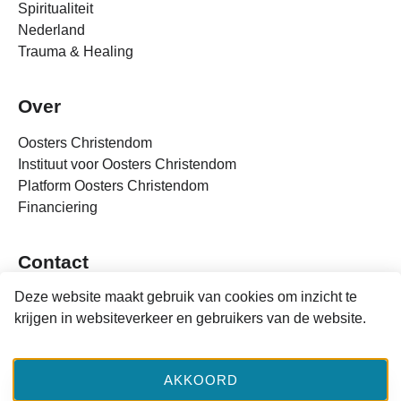
Spiritualiteit
Nederland
Trauma & Healing
Over
Oosters Christendom
Instituut voor Oosters Christendom
Platform Oosters Christendom
Financiering
Contact
Deze website maakt gebruik van cookies om inzicht te
info@oosterschristendom.nl
krijgen in websiteverkeer en gebruikers van de website.
Erasmusplein 1 (17.04b/d)
6525 HT Nijmegen
AKKOORD
Facebook
Twitter
LinkedIn
Privacy Policy