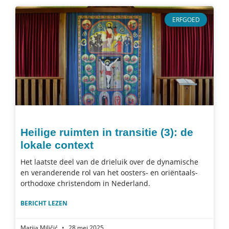
ERFGOED
Heilige ruimten in transitie (3): de
lokale context
Het laatste deel van de drieluik over de dynamische
en veranderende rol van het oosters- en oriëntaals-
orthodoxe christendom in Nederland.
BERICHT LEZEN
Matija Miličić
28 mei 2025