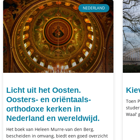
NEDERLAND
Licht uit het Oosten.
Kie
Oosters- en oriëntaals-
Toen P
orthodoxe kerken in
studer
Waal’ 
Nederland en wereldwijd.
Het boek van Heleen Murre-van den Berg,
bescheiden in omvang, biedt een goed overzicht