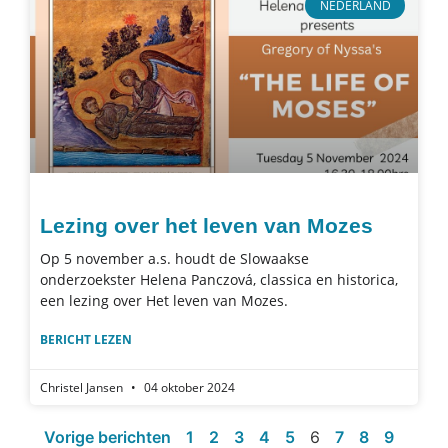
NEDERLAND
Lezing over het leven van Mozes
Op 5 november a.s. houdt de Slowaakse
onderzoekster Helena Panczová, classica en historica,
een lezing over Het leven van Mozes.
BERICHT LEZEN
Christel Jansen
04 oktober 2024
Vorige berichten
1
2
3
4
5
6
7
8
9