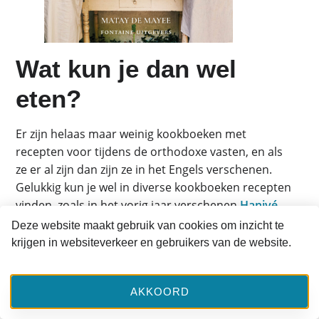
Wat kun je dan wel
eten?
Er zijn helaas maar weinig kookboeken met
recepten voor tijdens de orthodoxe vasten, en als
ze er al zijn dan zijn ze in het Engels verschenen.
Gelukkig kun je wel in diverse kookboeken recepten
vinden, zoals in het vorig jaar verschenen
Haniyé
van Matay de Mayee (zie de recepten).
Deze website maakt gebruik van cookies om inzicht te
krijgen in websiteverkeer en gebruikers van de website.
We beperken ons tot de Grote Vasten. Wat eet je
dan wel?
AKKOORD
Groenten en fruit
Granen en producten van granen als brood