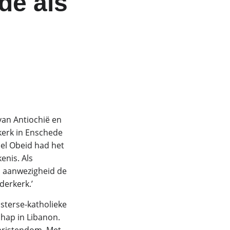
de als
van Antiochië en
kerk in Enschede
bel Obeid had het
enis. Als
jn aanwezigheid de
erkerk.’
osterse-katholieke
chap in Libanon.
christendom. Met