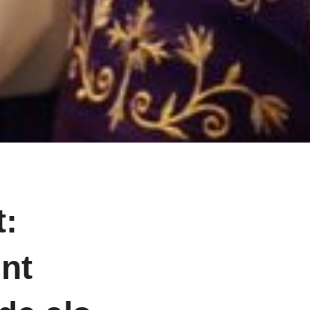
:
int