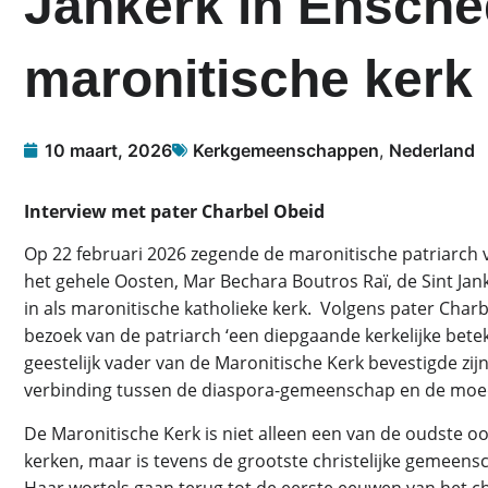
Jankerk in Ensche
maronitische kerk
10 maart, 2026
Kerkgemeenschappen
,
Nederland
Interview met pater Charbel Obeid
Op 22 februari 2026 zegende de maronitische patriarch 
het gehele Oosten, Mar Bechara Boutros Raï, de Sint Jan
in als maronitische katholieke kerk. Volgens pater Char
bezoek van de patriarch ‘een diepgaande kerkelijke betek
geestelijk vader van de Maronitische Kerk bevestigde zi
verbinding tussen de diaspora-gemeenschap en de moed
De Maronitische Kerk is niet alleen een van de oudste o
kerken, maar is tevens de grootste christelijke gemeens
Haar wortels gaan terug tot de eerste eeuwen van het 