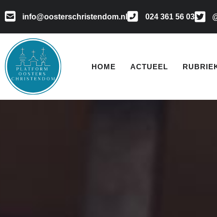
info@oosterschristendom.nl
024 361 56 03
@
HOME
ACTUEEL
RUBRIE