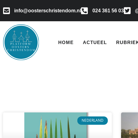
info@oosterschristendom.nl
024 361 56 03
@
HOME
ACTUEEL
RUBRIE
NEDERLAND