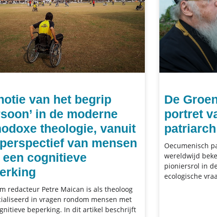
notie van het begrip
De Groen
rsoon’ in de moderne
portret 
hodoxe theologie, vanuit
patriarc
 perspectief van mensen
Oecumenisch pa
 een cognitieve
wereldwijd beke
pioniersrol in d
erking
ecologische vra
rm redacteur Petre Maican is als theoloog
ialiseerd in vragen rondom mensen met
gnitieve beperking. In dit artikel beschrijft