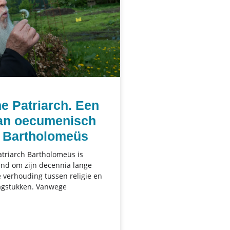
e Patriarch. Een
van oecumenisch
h Bartholomeüs
triarch Bartholomeüs is
nd om zijn decennia lange
e verhouding tussen religie en
agstukken. Vanwege