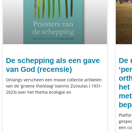
De schepping als een gave
De 
van God (recensie)
‘pe
ort
Onlangs verscheen een mooie collectie artikelen
het
van de ‘groene theoloog’ Ioannis Zizioulas ( 1931-
2023) over het thema ecologie en
met
bep
Platfo
gespec
een co