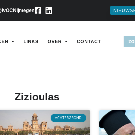
IvOCNijmegen
NIEUWS
KEN
LINKS
OVER
CONTACT
Zizioulas
ACHTERGROND