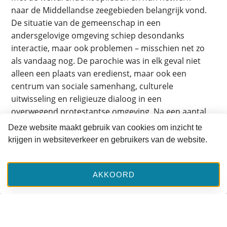
naar de Middellandse zeegebieden belangrijk vond.
De situatie van de gemeenschap in een
andersgelovige omgeving schiep desondanks
interactie, maar ook problemen – misschien net zo
als vandaag nog. De parochie was in elk geval niet
alleen een plaats van eredienst, maar ook een
centrum van sociale samenhang, culturele
uitwisseling en religieuze dialoog in een
overwegend protestantse omgeving. Na een aantal
jaren kwamen ook gemengde huwelijken voor, en
Deze website maakt gebruik van cookies om inzicht te
de Griekse gemeenschap vestigde zich steeds meer
krijgen in websiteverkeer en gebruikers van de website.
in de Amsterdamse omgeving. Eigenlijk moet men
e
tot einde van de 18
eeuw vooral zeggen, de
Orthodoxe gemeenschap, omdat tot de parochie
AKKOORD
niet alleen Grieken, maar bijvoorbeeld ook
Russische zeevaarders behoorden. Er moesten
priesters worden gevonden die de liturgie niet
alleen in het Grieks, maar ook in het Kerkslavisch