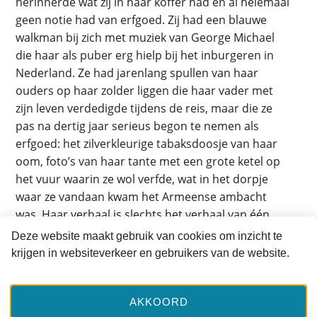
herinnerde wat zij in haar koffer had en al helemaal
geen notie had van erfgoed. Zij had een blauwe
walkman bij zich met muziek van George Michael
die haar als puber erg hielp bij het inburgeren in
Nederland. Ze had jarenlang spullen van haar
ouders op haar zolder liggen die haar vader met
zijn leven verdedigde tijdens de reis, maar die ze
pas na dertig jaar serieus begon te nemen als
erfgoed: het zilverkleurige tabaksdoosje van haar
oom, foto’s van haar tante met een grote ketel op
het vuur waarin ze wol verfde, wat in het dorpje
waar ze vandaan kwam het Armeense ambacht
was. Haar verhaal is slechts het verhaal van één
koffer, maar er zijn zoveel meer koffers die de
Deze website maakt gebruik van cookies om inzicht te
moeite waard zijn om te bekijken. Vandaar de
krijgen in websiteverkeer en gebruikers van de website.
opdracht van dit erfgoedcentrum om de vraag te
stellen: Wat hadden jullie in je koffer? Sipaan
kondigt meteen een evenement aan dat in april
AKKOORD