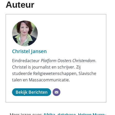
Auteur
Christel Jansen
Eindredacteur
Platform Oosters Christendom
.
Christel is journalist en schrijver. Zij
studeerde Religiewetenschappen, Slavische
talen en Massacommunicatie.
Bekijk Berichten
Meer lezen over:
Afrika
,
database
,
Heleen Murre-