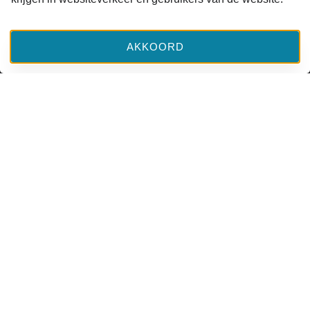
AKKOORD
ACHTERGROND
Icoon van de maand: Elia in de
woestijn
BERICHT LEZEN
Heleen Murre-van den Berg
22 juli 2026