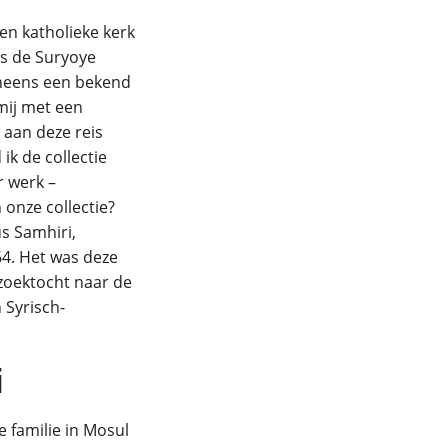
en katholieke kerk
gs de Suryoye
ineens een bekend
mij met een
k aan deze reis
k de collectie
r werk –
onze collectie?
s Samhiri,
64. Het was deze
 zoektocht naar de
 Syrisch-
i
 familie in Mosul