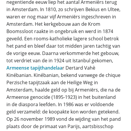
negentiende eeuw liep het aantal Armeniërs terug
in Amsterdam. In 1810, zo schrijven Bekius en Ultee,
waren er nog maar vijf Armeniërs ingeschreven in
Amsterdam. Het kerkgebouw aan de Krom
Boomssloot raakte in ongebruik en werd in 1874
geveild. Een rooms-katholieke lagere school betrok
het pand en bleef daar tot midden jaren tachtig van
de vorige eeuw. Daarna verkommerde het gebouw,
tot verdriet van de in 1924 uit Istanbul gekomen,
Armeense tapijthandelaa
r Dertard Vahè
Kinébanian. Kinébanian, bekend vanwege de chique
Perzische tapijtzaak aan de Heilige Weg in
Amsterdam, haalde geld op bij Armeniërs, die na de
Armeense genocide (1895-1923) in het buitenland
in de diaspora leefden. In 1986 was er voldoende
geld verzameld: de koopakte kon worden getekend.
Op 26 november 1989 vond de wijding van het pand
plaats door de primaat van Parijs, aartsbisschop