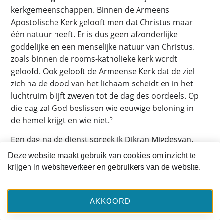
kerkgemeenschappen. Binnen de Armeens
Apostolische Kerk gelooft men dat Christus maar
één natuur heeft. Er is dus geen afzonderlijke
goddelijke en een menselijke natuur van Christus,
zoals binnen de rooms-katholieke kerk wordt
geloofd. Ook gelooft de Armeense Kerk dat de ziel
zich na de dood van het lichaam scheidt en in het
luchtruim blijft zweven tot de dag des oordeels. Op
die dag zal God beslissen wie eeuwige beloning in
5
de hemel krijgt en wie niet.
Een dag na de dienst spreek ik Dikran Migdesyan.
Hij is directeur van de Stichting Armeens
Deze website maakt gebruik van cookies om inzicht te
Apostolische Kerk. Migdesyan (1961) is geboren in
krijgen in websiteverkeer en gebruikers van de website.
Istanbul en in 1978 in Nederland gekomen. ‘Mijn
vader bracht me naar Amsterdam en liet me hier
achter,’ zegt hij. ‘In Turkije raakte ik betrokken bij
AKKOORD
links activistische, separatistische kringen. Ik zou